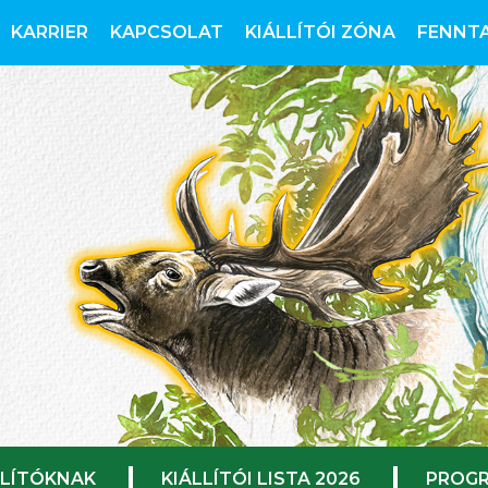
KARRIER
KAPCSOLAT
KIÁLLÍTÓI ZÓNA
FENNT
LLÍTÓKNAK
KIÁLLÍTÓI LISTA 2026
PROGR