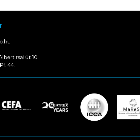
T
o.hu
lbertirsai út 10.
Pf. 44.