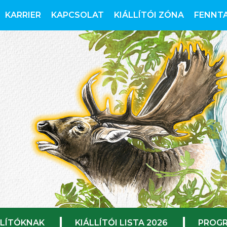
KARRIER
KAPCSOLAT
KIÁLLÍTÓI ZÓNA
FENNT
LLÍTÓKNAK
KIÁLLÍTÓI LISTA 2026
PROGR