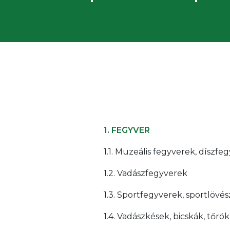
1. FEGYVER
1.1. Muzeális fegyverek, díszfe
1.2. Vadászfegyverek
1.3. Sportfegyverek, sportlövés
1.4. Vadászkések, bicskák, tőrök