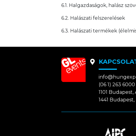
6.1. Halgazdaságok, halász szö
6.2. Halászati felszerelések
6.3. Halászati termékek (élelmi
KAPCSOLA
info@hungexp
(06 1) 263 6000
1101 Budapest, A
1441 Budapest, 