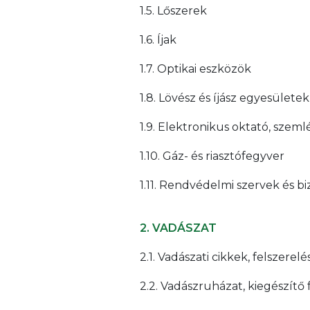
1.5. Lőszerek
1.6. Íjak
1.7. Optikai eszközök
1.8. Lövész és íjász egyesülete
1.9. Elektronikus oktató, szeml
1.10. Gáz- és riasztófegyver
1.11. Rendvédelmi szervek és bi
2. VADÁSZAT
2.1. Vadászati cikkek, felszere
2.2. Vadászruházat, kiegészítő 