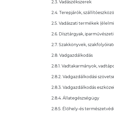
2.3. Vadászékszerek
2.4. Terepjárók, szállítóeszköz
2.5. Vadászati termékek (élelmi
2.6. Dísztárgyak, iparművész
2.7. Szakkönyvek, szakfolyóira
2.8. Vadgazdálkodás
2.8.1. Vadtakarmányok, vadtáp
2.8.2. Vadgazdálkodási szövet
2.8.3. Vadgazdálkodás eszközei
2.8.4. Állategészségügy
2.8.5. Élőhely-és természetvé