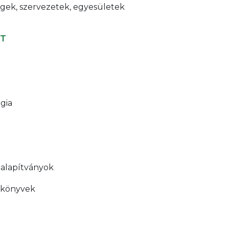
égek, szervezetek, egyesületek
RT
ógia
 alapítványok
akkönyvek