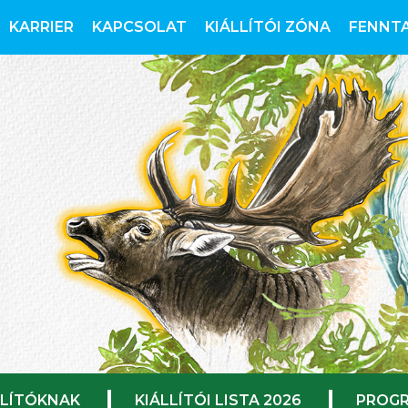
KARRIER
KAPCSOLAT
KIÁLLÍTÓI ZÓNA
FENNT
LLÍTÓKNAK
KIÁLLÍTÓI LISTA 2026
PROGR