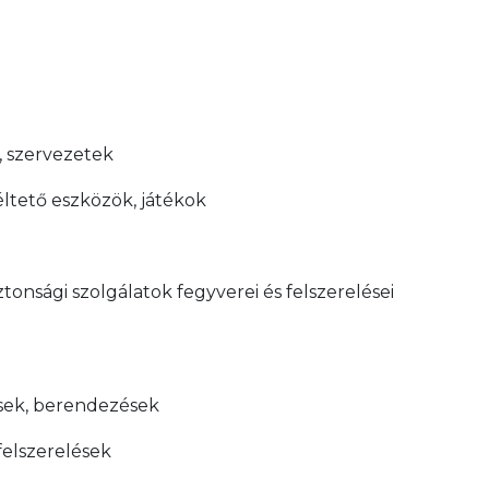
k, szervezetek
éltető eszközök, játékok
ztonsági szolgálatok fegyverei és felszerelései
lések, berendezések
felszerelések