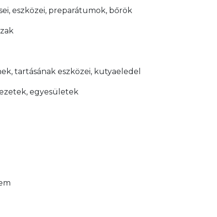
ései, eszközei, preparátumok, bőrök
ázak
ek, tartásának eszközei, kutyaeledel
vezetek, egyesületek
.
lem