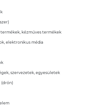
ök
szer)
eti termékek, kézműves termékek
tok, elektronikus média
ok
ségek, szervezetek, egyesületek
 (drón)
delem