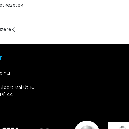
vetkezetek
szerek)
T
o.hu
lbertirsai út 10.
Pf. 44.