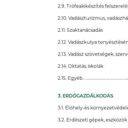
2.9. Trófeakikészítés felszerel
2.10. Vadászturizmus, vadászh
2.11. Szaktanácsadás
2.12. Vadászkutya tenyésztésén
2.13. Vadász szövetségek, szer
2.14. Oktatás, iskolák
2.15. Egyéb…………………………………….
3. ERDŐGAZDÁLKODÁS
3.1. Élőhely-és környezetvéde
3.2. Erdészeti gépek, eszközök