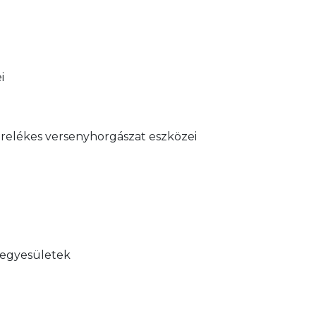
i
erelékes versenyhorgászat eszközei
, egyesületek